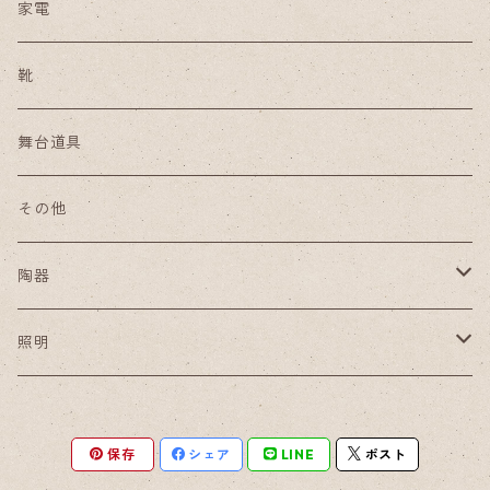
家電
靴
舞台道具
その他
陶器
小皿
照明
豆皿
ペンダントライト
保存
シェア
LINE
ポスト
酒器セット