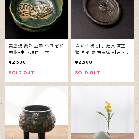
美濃焼 織部 豆皿 小皿 昭和
ふすま 襖 引手 建具 茶室
初期~中期頃作 日本
鷺 サギ 鳥 古民家 引戸 引
手金具 取手 日本
¥2,500
¥2,500
SOLD OUT
SOLD OUT