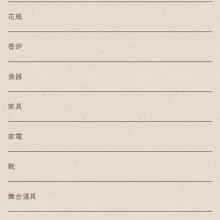
花瓶
香炉
食器
家具
家電
靴
舞台道具