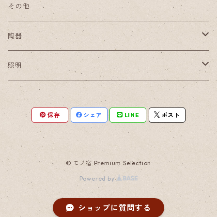
その他
陶器
小皿
照明
豆皿
ペンダントライト
保存
シェア
LINE
ポスト
酒器セット
© モノ宿 Premium Selection
Powered by
ショップに質問する