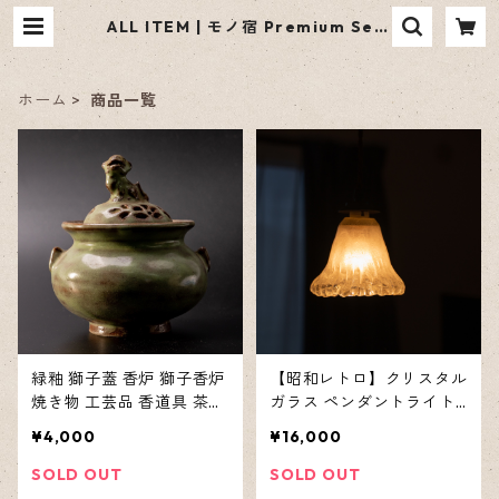
ALL ITEM | モノ宿 Premium Sele
ction
ホーム
商品一覧
緑釉 獅子蓋 香炉 獅子香炉
【昭和レトロ】クリスタル
焼き物 工芸品 香道具 茶道
ガラス ペンダントライト
具 古美術
２個セット アンティーク
¥4,000
¥16,000
照明 気泡入り ヴィンテー
ジ 一点もの
SOLD OUT
SOLD OUT