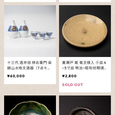
十三代 酒井田 柿右衛門 染
黄瀬戸 菊 菊文様入 小皿 4
錦山水地文酒器（7点セッ
~5寸皿 明治~昭和初期頃
ト）
作 日本
¥60,000
¥2,800
SOLD OUT