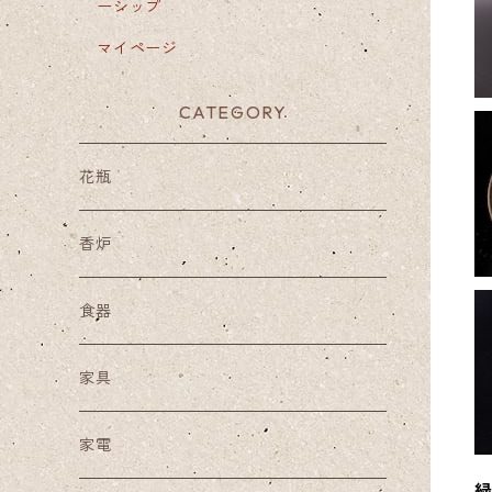
ーシップ
マイページ
CATEGORY
花瓶
香炉
食器
家具
家電
緑