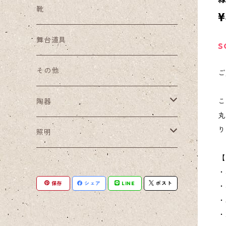
靴
¥
舞台道具
S
その他
ご
陶器
こ
丸
り
小皿
照明
【
豆皿
ペンダントライト
・
保存
シェア
LINE
ポスト
・
酒器セット
・
・