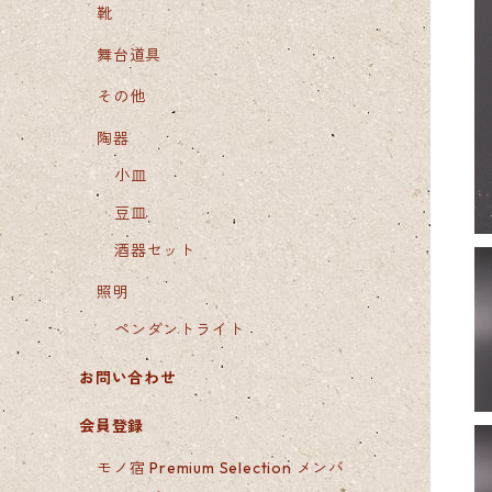
靴
舞台道具
その他
陶器
小皿
豆皿
酒器セット
照明
ペンダントライト
お問い合わせ
会員登録
モノ宿 Premium Selection メンバ