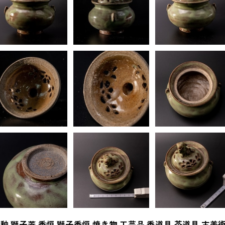
釉 獅子蓋 香炉 獅子香炉 焼き物 工芸品 香道具 茶道具 古美