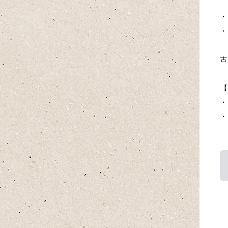
・
・
古
【
・
・