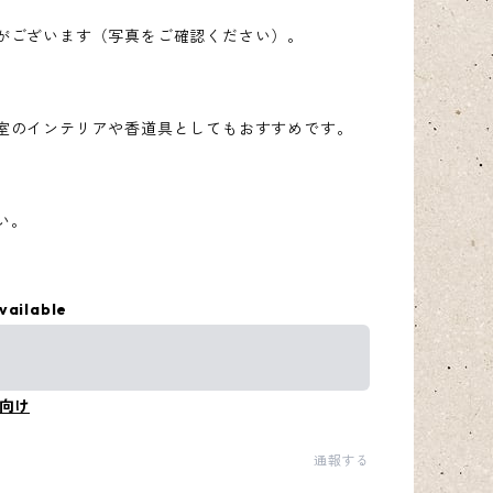
がございます（写真をご確認ください）。
室のインテリアや香道具としてもおすすめです。
い。
。
vailable
向け
通報する